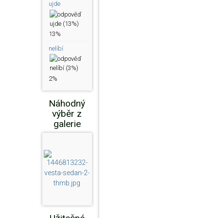
ujde
13%
nelíbí
2%
Náhodný
výběr z
galerie