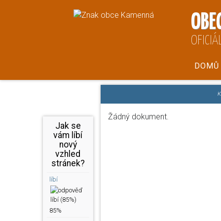
OBE
OFICIÁ
DOMŮ
Žádný dokument.
Jak se
vám líbí
nový
vzhled
stránek?
líbí
85%