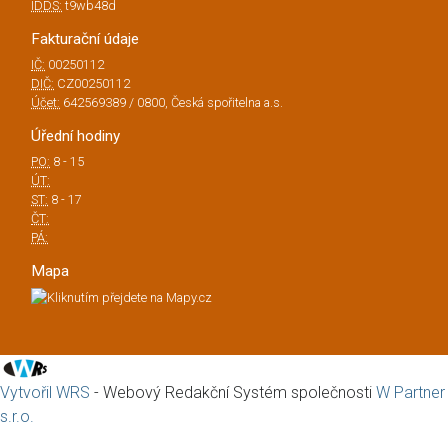
IDDS:
t9wb48d
Fakturační údaje
IČ:
00250112
DIČ:
CZ00250112
Účet:
642569389 / 0800, Česká spořitelna a.s.
Úřední hodiny
PO:
8 - 15
ÚT:
ST:
8 - 17
ČT:
PÁ:
Mapa
Vytvořil WRS
- Webový Redakční Systém společnosti
W Partner
s.r.o.