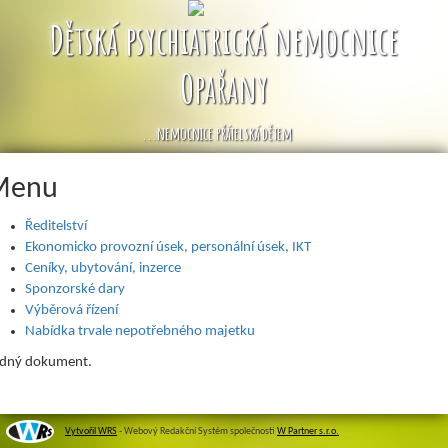
Dětská psychiatrická nemocnice
Opařany
...nemocnice přátelská dětem
Menu
Ředitelství
Ekonomicko provozní úsek, personální úsek, IKT
Ceníky, ubytování, inzerce
Sponzorské dary
Výběrová řízení
Nabídka trvale nepotřebného majetku
dný dokument.
Vytvořil WRS
- Webový Redakční Systém společnosti
W Partner s.r.o.