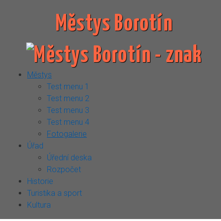
Městys Borotín
Městys
Test menu 1
Test menu 2
Test menu 3
Test menu 4
Fotogalerie
Úřad
Úřední deska
Rozpočet
Historie
Turistika a sport
Kultura